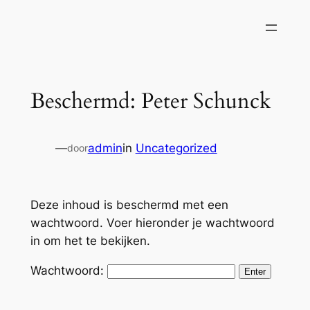
Ga
naar
de
inhoud
Beschermd: Peter Schunck
—
admin
in
Uncategorized
door
Deze inhoud is beschermd met een
wachtwoord. Voer hieronder je wachtwoord
in om het te bekijken.
Wachtwoord: