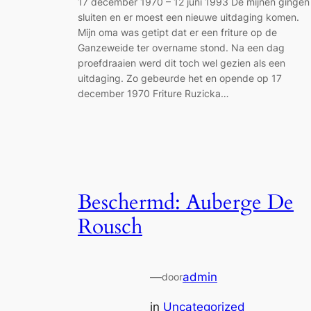
17 december 1970 – 12 juni 1993 De mijnen gingen
sluiten en er moest een nieuwe uitdaging komen.
Mijn oma was getipt dat er een friture op de
Ganzeweide ter overname stond. Na een dag
proefdraaien werd dit toch wel gezien als een
uitdaging. Zo gebeurde het en opende op 17
december 1970 Friture Ruzicka…
Beschermd: Auberge De
Rousch
—
admin
door
in
Uncategorized