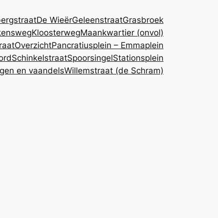
ergstraat
De Wieër
Geleenstraat
Grasbroek
kensweg
Kloosterweg
Maankwartier (onvol)
raat
Overzicht
Pancratiusplein – Emmaplein
ord
Schinkelstraat
Spoorsingel
Stationsplein
gen en vaandels
Willemstraat (de Schram)