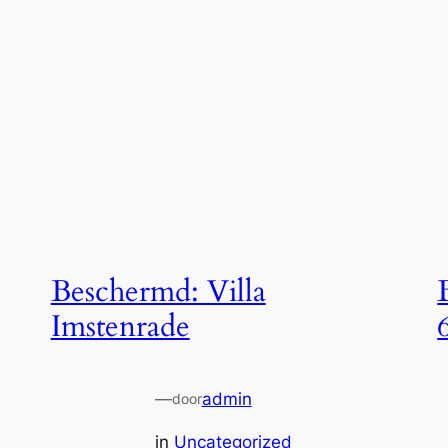
Beschermd: Villa
Imstenrade
—
admin
door
in
Uncategorized