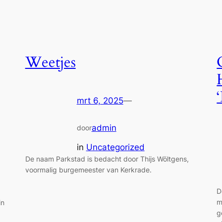
Weetjes
mrt 6, 2025
—
admin
door
in
Uncategorized
De naam Parkstad is bedacht door Thijs Wöltgens,
voormalig burgemeester van Kerkrade.
D
m
in
g