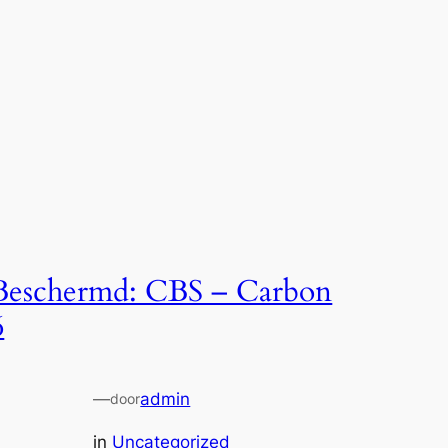
Beschermd: CBS – Carbon
6
—
admin
door
in
Uncategorized