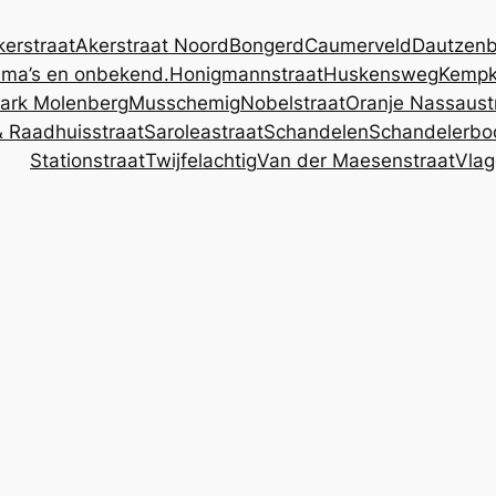
kerstraat
Akerstraat Noord
Bongerd
Caumerveld
Dautzenb
ma’s en onbekend.
Honigmannstraat
Huskensweg
Kemp
ark Molenberg
Musschemig
Nobelstraat
Oranje Nassaust
& Raadhuisstraat
Saroleastraat
Schandelen
Schandelerbo
Stationstraat
Twijfelachtig
Van der Maesenstraat
Vlag