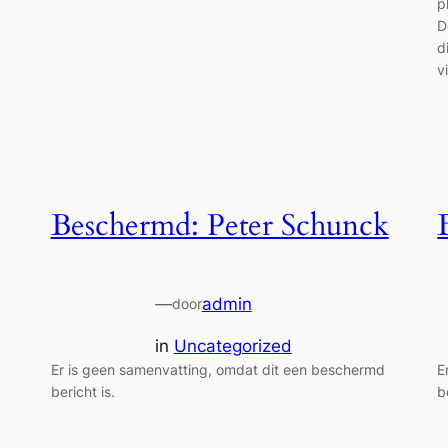
p
D
d
v
Beschermd: Peter Schunck
—
admin
door
in
Uncategorized
Er is geen samenvatting, omdat dit een beschermd
E
bericht is.
b