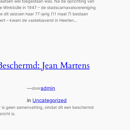
laatsen wel toegestaan was. Na de oprichting van
e Winkbülle in 1947 – de stadscarnavalsvereniging
ie dit seizoen haar 77-jarig (11 maal 7) bestaan
iert – kwam de vasteloavend in Heerlen…
Beschermd: Jean Martens
—
admin
door
in
Uncategorized
r is geen samenvatting, omdat dit een beschermd
ericht is.